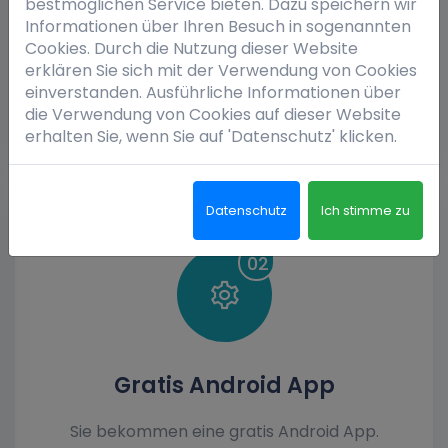
bestmöglichen Service bieten. Dazu speichern wir
Informationen über Ihren Besuch in sogenannten
EPG Service
Cookies. Durch die Nutzung dieser Website
erklären Sie sich mit der Verwendung von Cookies
EPG Daten für über 45 Länder weltweit
einverstanden. Ausführliche Informationen über
sind Inklusive
die Verwendung von Cookies auf dieser Website
erhalten Sie, wenn Sie auf 'Datenschutz' klicken.
Datenschutz
Ich stimme zu
02
Gratis Android App
Sie bekommen eine gratis Android App.